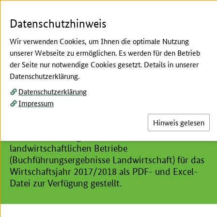
Zum Seiteninhalt
Zur Suche
Zur Hauptnavigation
Zur Metanavigation
Zur Fußnavigation
Menü
Su
Datenschutzhinweis
Wir verwenden Cookies, um Ihnen die optimale Nutzung
unserer Webseite zu ermöglichen. Es werden für den Betrieb
der Seite nur notwendige Cookies gesetzt. Details in unserer
Hier beginnt der Hauptinhalt dieser Seite
Datenschutzerklärung.
Archiv Buchführungsergebnisse Landwirtschaft
Datenschutzerklärung
Buchführungsergebnisse
Impressum
Landwirtschaft 2017/18
Hinweis gelesen
Es werden die Ergebnisse der
landwirtschaftlichen Betriebe
(Buchführungsergebnisse Landwirtschaft) für das
Wirtschaftsjahr 2017/2018 als PDF- und Excel-
Datei zur Verfügung gestellt.