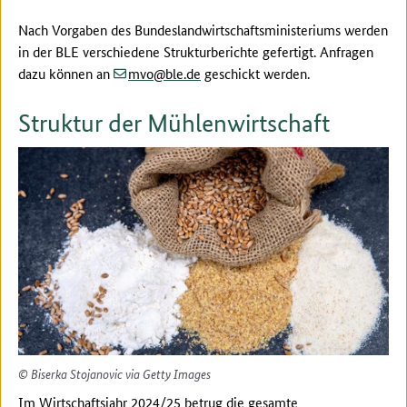
Nach Vorgaben des Bundeslandwirtschaftsministeriums werden
in der BLE verschiedene Strukturberichte gefertigt. Anfragen
(at)
(dot)
dazu können an
mvo
ble
de
geschickt werden.
Struktur der Mühlenwirtschaft
© Biserka Stojanovic via Getty Images
Im Wirtschaftsjahr 2024/25 betrug die gesamte