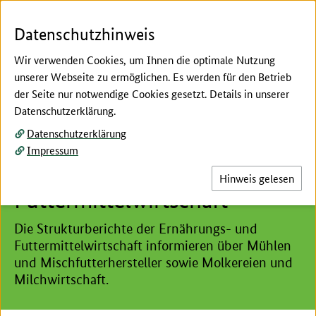
Zum Seiteninhalt
Zur Suche
Zur Hauptnavigation
Zur Metanavigation
Zur Unternavigation
Zur Fußnavigation
Menü
Suc
Datenschutzhinweis
Wir verwenden Cookies, um Ihnen die optimale Nutzung
unserer Webseite zu ermöglichen. Es werden für den Betrieb
der Seite nur notwendige Cookies gesetzt. Details in unserer
Hier beginnt der Hauptinhalt dieser Seite
Datenschutzerklärung.
Ernährung
Datenschutzerklärung
Strukturberichte der
Impressum
Ernährungs- und
Hinweis gelesen
Futtermittelwirtschaft
Die Strukturberichte der Ernährungs- und
Futtermittelwirtschaft informieren über Mühlen
und Mischfutterhersteller sowie Molkereien und
Milchwirtschaft.