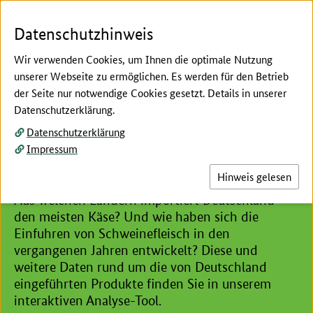
Zum Seiteninhalt
Zur Suche
Zur Hauptnavigation
Zur Metanavigation
Zur Unternavigation
Zur Fußnavigation
Menü
Suc
Datenschutzhinweis
Wir verwenden Cookies, um Ihnen die optimale Nutzung
unserer Webseite zu ermöglichen. Es werden für den Betrieb
der Seite nur notwendige Cookies gesetzt. Details in unserer
Hier beginnt der Hauptinhalt dieser Seite
Datenschutzerklärung.
Außenhandel
Datenschutzerklärung
Deutscher Außenhandel nach
Impressum
Produkten
Hinweis gelesen
Aus welchen Ländern importiert Deutschland
den meisten Käse? Und wie haben sich die
Einfuhren von Schweinefleisch in den
vergangenen Jahren entwickelt? Diese und
weitere Daten rund um die von Deutschland
eingeführten Produkte finden Sie in unserem
interaktiven Analyse-Tool.