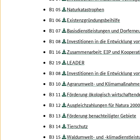
B1 05
Naturkatastrophen
B1 06
Existenzgründungsbeihilfe
B1 07
Basisdienstleistungen und Dorferne
B1 08
Investitionen in die Entwicklung v
B1 16
Zusammenarbeit: EIP und Kooperat
B2 19
LEADER
B3 08
Investitionen in die Entwicklung v
B3 10
Agrarumwelt- und Klimamaßnahme
B3 11
Förderung ökologisch wirtschaftend
B3 12
Ausgleichzahlungen für Natura 200
B3 13
Förderung benachteiligter Gebiete
B3 14
Tierschutz
B3 15
Waldumwelt- und -klimadienstleist