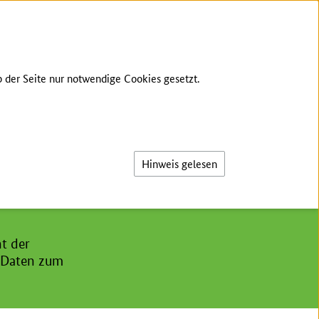
TE SPRACHE
GEBÄRDENSPRACHE
LOG-IN
 der Seite nur notwendige Cookies gesetzt.
Suche
es ländlichen Raums
Hinweis gelesen
t der
e Daten zum