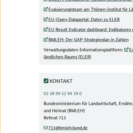
Evaluierungsteam am Thünen-Institut für L
EU-Open-Dataportal: Daten zu ELER
EU Result Indicator dashboard: Indikatore
BMLEH: Der GAP-Strategieplan in Zahlen
Verwaltungsdaten-Informationsplattform:
E
ländlichen Raums (ELER)
KONTAKT
Telefonnummer:
02 28 99 52 94 39 0
Behörde:
Bundesministerium für Landwirtschaft, Ernähr
und Heimat (BMLEH)
Referat
713
(at)
(dot)
713
bmleh.bund
de