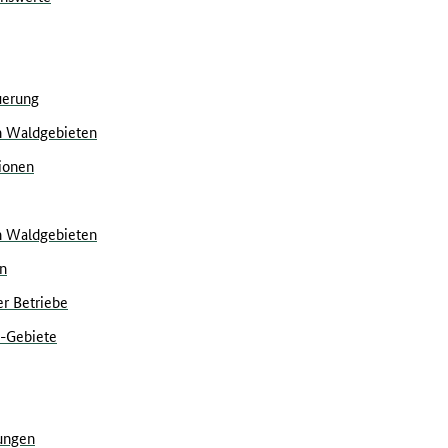
uerung
on Waldgebieten
ionen
on Waldgebieten
n
er Betriebe
0-Gebiete
ungen