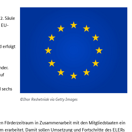
2. Säule
e EU-
 erfolgt
der.
Auf
d sechs
©Ihor Reshetniak via Getty Images
en Förderzeitraum in Zusammenarbeit mit den Mitgliedstaaten ein
 erarbeitet. Damit sollen Umsetzung und Fortschritte des ELERs