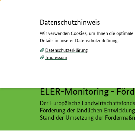
Datenschutzhinweis
Wir verwenden Cookies, um Ihnen die optimale N
Details in unserer Datenschutzerklärung.
Menü
Datenschutzerklärung
Impressum
Startseite
/
Ländlicher Raum, Förderungen
/
Moni
Hier beginnt der Hauptinhalt dieser Seite
Ländlicher Raum, Förderungen
ELER-Monitoring - Förd
Der Europäische Landwirtschaftsfonds
Förderung der ländlichen Entwicklung 
Stand der Umsetzung der Fördermaßn