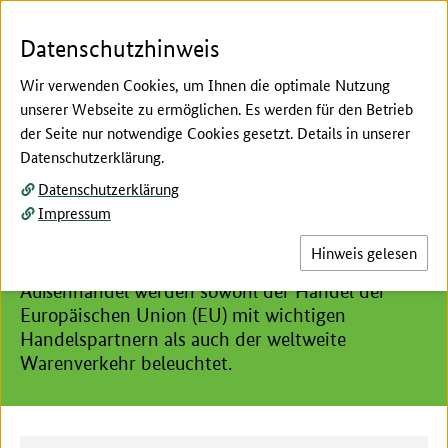
Zum Seiteninhalt
Zur Suche
Zur Hauptnavigation
Zur Metanavigation
Zur Fußnavigation
Menü
Suc
Datenschutzhinweis
Wir verwenden Cookies, um Ihnen die optimale Nutzung
unserer Webseite zu ermöglichen. Es werden für den Betrieb
der Seite nur notwendige Cookies gesetzt. Details in unserer
Hier beginnt der Hauptinhalt dieser Seite
Datenschutzerklärung.
Außenhandel
Datenschutzerklärung
Impressum
Der Außenhandel betrachtet Wert und Menge bei
Ein- und Ausfuhr von Gütern der Land- und
Hinweis gelesen
Ernährungswirtschaft. Neben dem deutschen
Außenhandel werden sowohl der Handel der
Europäischen Union (EU) mit wichtigen
Handelspartnern als auch der weltweite
Warenverkehr beleuchtet.