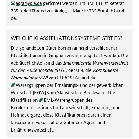
(at)
(dot)
agrar
ble
de
gerichtet werden. Im BMLEH ist Referat
(at)
(dot)
735 federführend zuständig, E-Mail:
735
bmleh.bund
de
.
WELCHE KLASSIFIKATIONSSYSTEME GIBT ES?
Die gehandelten Güter können anhand verschiedener
Klassifikationen in Gruppen zusammengefasst werden. Die
gebräuchlichsten sind das
Internationale Warenverzeichnis
für den Außenhandel (SITC)
der UN, die
Kombinierte
Nomenklatur (KN)
von EUROSTAT und die
Warengruppen der Ernährungs- und der gewerblichen
Wirtschaft [EGW]
vom Statistischen Bundesamt. Die
Klassifikation
BML-Warengruppen
des
Bundesministeriums für Landwirtschaft, Ernährung und
Heimat ergänzt diese Klassifikationen durch einen
besonderen Fokus auf die Güter der Agrar- und
Ernährungswirtschaft.