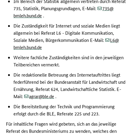
Im Bereich der Statistik allgemein vertreten durch Referat
(at)
735, Statistik, Planungsgrundlagen, E-Mail:
735
(dot)
bmleh.bund
de
.
Die Zuständigkeit für Internet und soziale Medien liegt
allgemein bei Referat L6 - Digitale Kommunikation,
(at)
Soziale Medien, Bürgerkommunikation E-Mail:
L6
(dot)
bmleh.bund
de
Weitere fachliche Zuständigkeiten sind in den jeweiligen
Teilbereichen vermerkt.
Die redaktionelle Betreuung des Internetauftrittes liegt
federführend bei der Bundesanstalt für Landwirtschaft und
Ernährung, Referat 624, Landwirtschaftliche Statistik. E-
(at)
(dot)
Mail:
agrar
ble
de
.
Die Bereitstellung der Technik und Programmierung
erfolgt durch die BLE, Referate 225 und 223.
Für inhaltliche Fragen wird gebeten, sich an das jeweilige
Referat des Bundesministeriums zu wenden, welches den