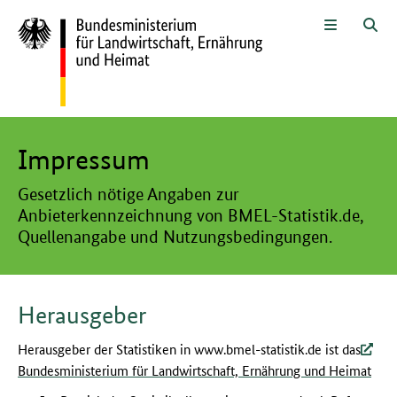
Zum Seiteninhalt
Zur Suche
Zur Hauptnavigation
Zur Metanavigation
Zur Unternavigation
Zur Fußnavigation
Menü
Suc
Hier beginnt der Hauptinhalt dieser Seite
Impressum
Gesetzlich nötige Angaben zur
Anbieterkennzeichnung von BMEL-Statistik.de,
Quellenangabe und Nutzungsbedingungen.
Herausgeber
Herausgeber der Statistiken in www.bmel-statistik.de ist das
Bundesministerium für Landwirtschaft, Ernährung und Heimat