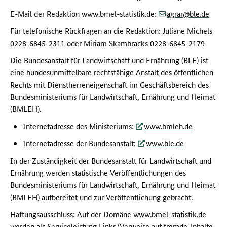
(at)
(dot)
E-Mail der Redaktion www.bmel-statistik.de:
agrar
ble
de
Für telefonische Rückfragen an die Redaktion: Juliane Michels
0228-6845-2311 oder Miriam Skambracks 0228-6845-2179
Die Bundesanstalt für Landwirtschaft und Ernährung (BLE) ist
eine bundesunmittelbare rechtsfähige Anstalt des öffentlichen
Rechts mit Dienstherreneigenschaft im Geschäftsbereich des
Bundesministeriums für Landwirtschaft, Ernährung und Heimat
(BMLEH).
Internetadresse des Ministeriums:
www.bmleh.de
Internetadresse der Bundesanstalt:
www.ble.de
In der Zuständigkeit der Bundesanstalt für Landwirtschaft und
Ernährung werden statistische Veröffentlichungen des
Bundesministeriums für Landwirtschaft, Ernährung und Heimat
(BMLEH) aufbereitet und zur Veröffentlichung gebracht.
Haftungsausschluss: Auf der Domäne www.bmel-statistik.de
werden als Serviceleistung Links/Verweise auf fremde Inhalte