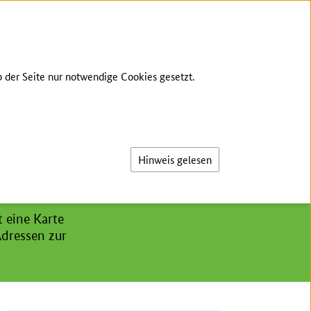
TE SPRACHE
GEBÄRDENSPRACHE
LOG-IN
 der Seite nur notwendige Cookies gesetzt.
Suche
Hinweis gelesen
t eine Karte
Adressen zur