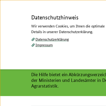
Datenschutzhinweis
Wir verwenden Cookies, um Ihnen die optimale N
Details in unserer Datenschutzerklärung.
Menü
Datenschutzerklärung
Impressum
Startseite
/
Hilfe
Hier beginnt der Hauptinhalt dieser Seite
Hilfe
Die Hilfe bietet ein Abkürzungsverzeic
der Ministerien und Landesämter in De
Agrarstatistik.