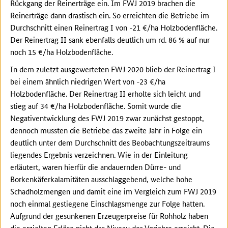
Rückgang der Reinerträge ein. Im FWJ 2019 brachen die
Reinerträge dann drastisch ein. So erreichten die Betriebe im
Durchschnitt einen Reinertrag I von -21 €/ha Holzbodenfläche.
Der Reinertrag II sank ebenfalls deutlich um rd. 86 % auf nur
noch 15 €/ha Holzbodenfläche.
In dem zuletzt ausgewerteten FWJ 2020 blieb der Reinertrag I
bei einem ähnlich niedrigen Wert von -23 €/ha
Holzbodenfläche. Der Reinertrag II erholte sich leicht und
stieg auf 34 €/ha Holzbodenfläche. Somit wurde die
Negativentwicklung des FWJ 2019 zwar zunächst gestoppt,
dennoch mussten die Betriebe das zweite Jahr in Folge ein
deutlich unter dem Durchschnitt des Beobachtungszeitraums
liegendes Ergebnis verzeichnen. Wie in der Einleitung
erläutert, waren hierfür die andauernden Dürre- und
Borkenkäferkalamitäten ausschlaggebend, welche hohe
Schadholzmengen und damit eine im Vergleich zum FWJ 2019
noch einmal gestiegene Einschlagsmenge zur Folge hatten.
Aufgrund der gesunkenen Erzeugerpreise für Rohholz haben
die erzielten Erlöse nicht das Niveau der Vorjahre erreicht. Die