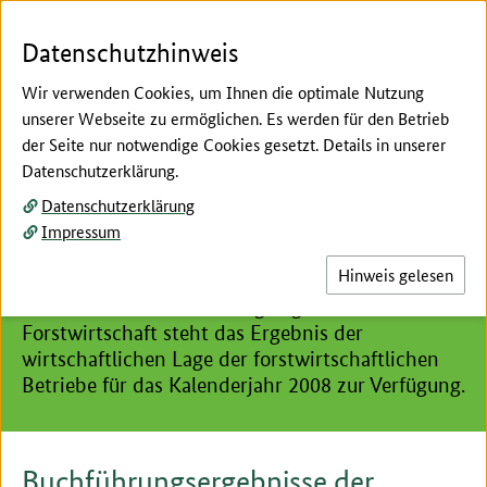
Zum Seiteninhalt
Zur Suche
Zur Hauptnavigation
Zur Metanavigation
Zur Fußnavigation
Menü
Suc
Datenschutzhinweis
Wir verwenden Cookies, um Ihnen die optimale Nutzung
unserer Webseite zu ermöglichen. Es werden für den Betrieb
der Seite nur notwendige Cookies gesetzt. Details in unserer
Hier beginnt der Hauptinhalt dieser Seite
Datenschutzerklärung.
Archiv Buchführungsergebnisse Forstwirtschaft
Datenschutzerklärung
Buchführungsergebnisse
Impressum
Forstwirtschaft 2008
Hinweis gelesen
Im Archiv der Buchführungsergebnisse
Forstwirtschaft steht das Ergebnis der
wirtschaftlichen Lage der forstwirtschaftlichen
Betriebe für das Kalenderjahr 2008 zur Verfügung.
Buchführungsergebnisse der