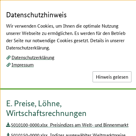
Zum Seiteninhalt
Zur Suche
Zur Hauptnavigation
Zur Metanavigation
Zur Unternavigation
Zur Fußnavigation
Menü
Su
Datenschutzhinweis
Wir verwenden Cookies, um Ihnen die optimale Nutzung
unserer Webseite zu ermöglichen. Es werden für den Betrieb
der Seite nur notwendige Cookies gesetzt. Details in unserer
Hier beginnt der Hauptinhalt dieser Seite
Datenschutzerklärung.
Preise
Datenschutzerklärung
Tabellen Kapitel E des
Impressum
Statistischen Jahrbuchs
Hinweis gelesen
E. Preise, Löhne,
Wirtschaftsrechnungen
5010100-0000.xlsx Preisindizes am Welt- und Binnenmarkt
5010150-0000.xlsx Indizes ausgewählter Weltmarktpreise