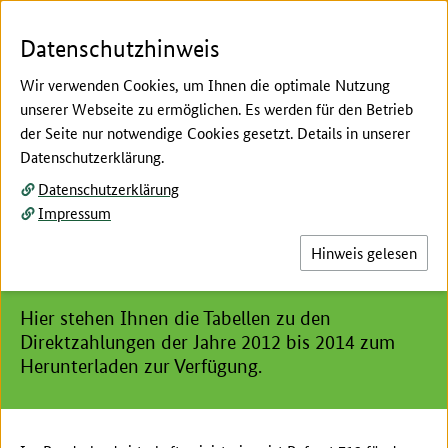
Zum Seiteninhalt
Zur Suche
Zur Hauptnavigation
Zur Metanavigation
Zur Unternavigation
Zur Fußnavigation
Menü
Suc
Datenschutzhinweis
Wir verwenden Cookies, um Ihnen die optimale Nutzung
unserer Webseite zu ermöglichen. Es werden für den Betrieb
der Seite nur notwendige Cookies gesetzt. Details in unserer
Hier beginnt der Hauptinhalt dieser Seite
Datenschutzerklärung.
Nationale Umsetzung der Direktzahlungen
Datenschutzerklärung
Nationale Umsetzung der
Impressum
Betriebsprämienregelung 2012
Hinweis gelesen
bis 2014
Hier stehen Ihnen die Tabellen zu den
Direktzahlungen der Jahre 2012 bis 2014 zum
Herunterladen zur Verfügung.