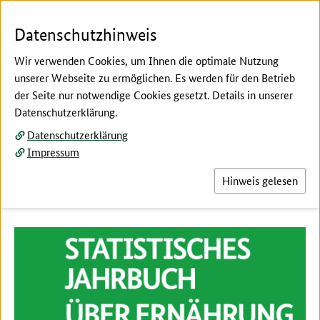
Zum Seiteninhalt
Zur Suche
Zur Hauptnavigation
Zur Metanavigation
Zur Fußnavigation
Menü
Suc
Datenschutzhinweis
Wir verwenden Cookies, um Ihnen die optimale Nutzung
unserer Webseite zu ermöglichen. Es werden für den Betrieb
der Seite nur notwendige Cookies gesetzt. Details in unserer
Hier beginnt der Hauptinhalt dieser Seite
Datenschutzerklärung.
Jahrbuchtabellen aktualisiert
Datenschutzerklärung
Impressum
Hier finden Sie die im Juli 2026 aktualisierten
Tabellen des Statistischen Jahrbuchs.
Hinweis gelesen