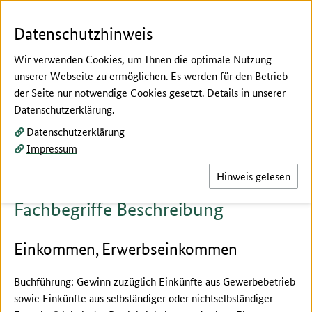
Zum Seiteninhalt
Zur Suche
Zur Hauptnavigation
Zur Metanavigation
Zur Fußnavigation
Menü
Suc
Datenschutzhinweis
Wir verwenden Cookies, um Ihnen die optimale Nutzung
unserer Webseite zu ermöglichen. Es werden für den Betrieb
der Seite nur notwendige Cookies gesetzt. Details in unserer
Hier beginnt der Hauptinhalt dieser Seite
Datenschutzerklärung.
Fachbegriffe erklärt
Datenschutzerklärung
Beschreibung
Impressum
Hinweis gelesen
Fachbegriffe Beschreibung
Einkommen, Erwerbseinkommen
Buchführung: Gewinn zuzüglich Einkünfte aus Gewerbebetrieb
sowie Einkünfte aus selbständiger oder nichtselbständiger