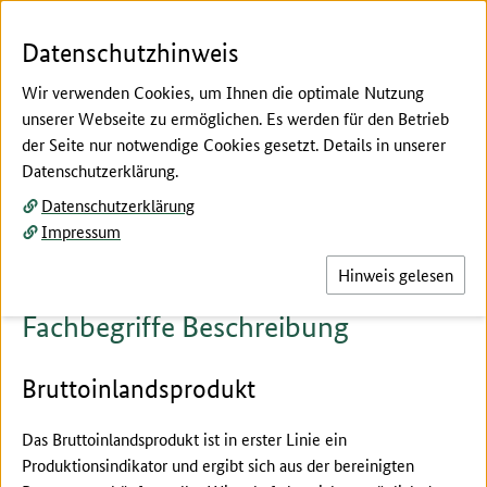
Zum Seiteninhalt
Zur Suche
Zur Hauptnavigation
Zur Metanavigation
Zur Fußnavigation
Menü
Suc
Datenschutzhinweis
Wir verwenden Cookies, um Ihnen die optimale Nutzung
unserer Webseite zu ermöglichen. Es werden für den Betrieb
der Seite nur notwendige Cookies gesetzt. Details in unserer
Hier beginnt der Hauptinhalt dieser Seite
Datenschutzerklärung.
Fachbegriffe erklärt
Datenschutzerklärung
Beschreibung
Impressum
Hinweis gelesen
Fachbegriffe Beschreibung
Bruttoinlandsprodukt
Das Bruttoinlandsprodukt ist in erster Linie ein
Produktionsindikator und ergibt sich aus der bereinigten