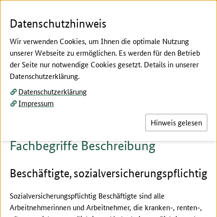
Zum Seiteninhalt
Zur Suche
Zur Hauptnavigation
Zur Metanavigation
Zur Fußnavigation
Menü
Suc
Datenschutzhinweis
Wir verwenden Cookies, um Ihnen die optimale Nutzung
unserer Webseite zu ermöglichen. Es werden für den Betrieb
der Seite nur notwendige Cookies gesetzt. Details in unserer
Hier beginnt der Hauptinhalt dieser Seite
Datenschutzerklärung.
Fachbegriffe erklärt
Datenschutzerklärung
Beschreibung
Impressum
Hinweis gelesen
Fachbegriffe Beschreibung
Beschäftigte, sozialversicherungspflichtig
Sozialversicherungspflichtig Beschäftigte sind alle
Arbeitnehmerinnen und Arbeitnehmer, die kranken-, renten-,