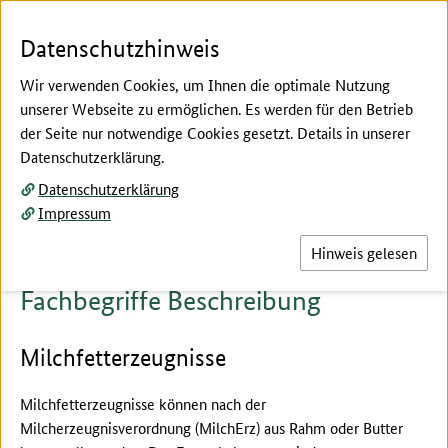
Zum Seiteninhalt
Zur Suche
Zur Hauptnavigation
Zur Metanavigation
Zur Fußnavigation
Menü
Suc
Datenschutzhinweis
Wir verwenden Cookies, um Ihnen die optimale Nutzung
unserer Webseite zu ermöglichen. Es werden für den Betrieb
der Seite nur notwendige Cookies gesetzt. Details in unserer
Hier beginnt der Hauptinhalt dieser Seite
Datenschutzerklärung.
Fachbegriffe erklärt
Datenschutzerklärung
Beschreibung
Impressum
Hinweis gelesen
Fachbegriffe Beschreibung
Milchfetterzeugnisse
Milchfetterzeugnisse können nach der
Milcherzeugnisverordnung (MilchErz) aus Rahm oder Butter