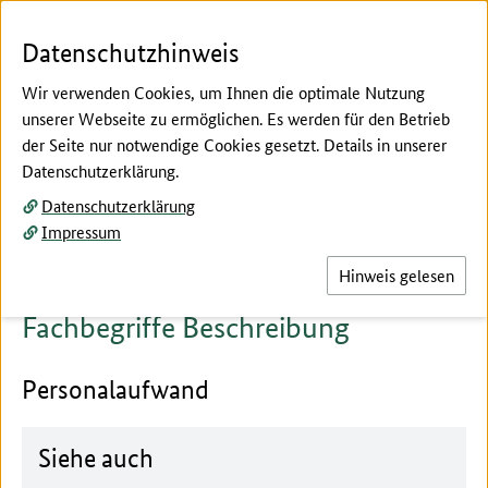
Zum Seiteninhalt
Zur Suche
Zur Hauptnavigation
Zur Metanavigation
Zur Fußnavigation
Menü
Suc
Datenschutzhinweis
Wir verwenden Cookies, um Ihnen die optimale Nutzung
unserer Webseite zu ermöglichen. Es werden für den Betrieb
der Seite nur notwendige Cookies gesetzt. Details in unserer
Hier beginnt der Hauptinhalt dieser Seite
Datenschutzerklärung.
Fachbegriffe erklärt
Datenschutzerklärung
Beschreibung
Impressum
Hinweis gelesen
Fachbegriffe Beschreibung
Personalaufwand
Siehe auch