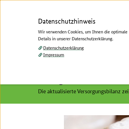
Datenschutzhinweis
Wir verwenden Cookies, um Ihnen die optimale N
Details in unserer Datenschutzerklärung.
Menü
Datenschutzerklärung
Impressum
Startseite
/
Publikationen
/
Nachrichten
Hier beginnt der Hauptinhalt dieser Seite
Weniger Bier verbrauc
Die aktualisierte Versorgungsbilanz z