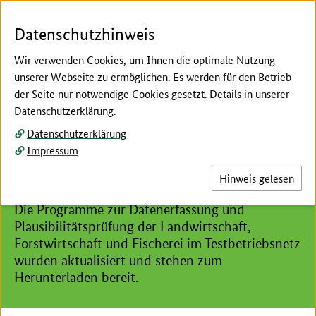
Zum Seiteninhalt
Zur Suche
Zur Hauptnavigation
Zur Metanavigation
Zur Fußnavigation
Menü
Suc
Datenschutzhinweis
Wir verwenden Cookies, um Ihnen die optimale Nutzung
unserer Webseite zu ermöglichen. Es werden für den Betrieb
der Seite nur notwendige Cookies gesetzt. Details in unserer
Hier beginnt der Hauptinhalt dieser Seite
Datenschutzerklärung.
Aktualisierung der
Datenschutzerklärung
Programme des
Impressum
Testbetriebsnetz
Hinweis gelesen
Die Programme zur Datenerfassung und
Plausibilitätsprüfung der Landwirtschaft,
Forstwirtschaft und Fischerei im Testbetriebsnetz
wurden aktualisiert und stehen zum
Herunterladen bereit.